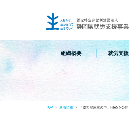
組織概要
就労支援
TOP
新着情報
「協力雇用主の声」File5を公