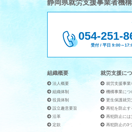
静岡県就労支援事業者機構
054-251-8
受付 / 平日 9:00～17:
組織概要
就労支援に
法人概要
就労支援事業
組織体制
機構事業につ
役員体制
更生保護就労
設立趣意要旨
再犯を防止す
沿革
再犯防止には
定款
再犯防止の3