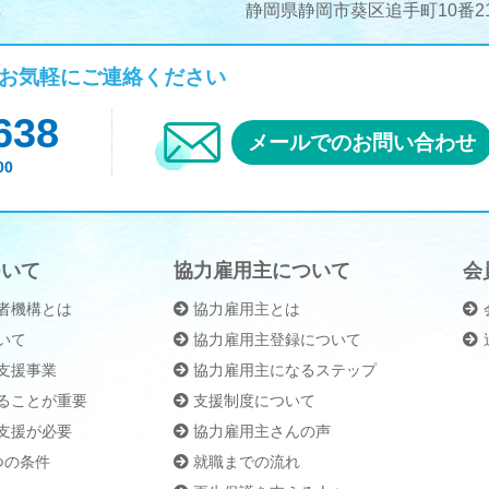
静岡県静岡市葵区追手町10番21
お気軽にご連絡ください
638
メールでのお問い合わせ
00
ついて
協力雇用主について
会
者機構とは
協力雇用主とは
いて
協力雇用主登録について
支援事業
協力雇用主になるステップ
ることが重要
支援制度について
支援が必要
協力雇用主さんの声
つの条件
就職までの流れ