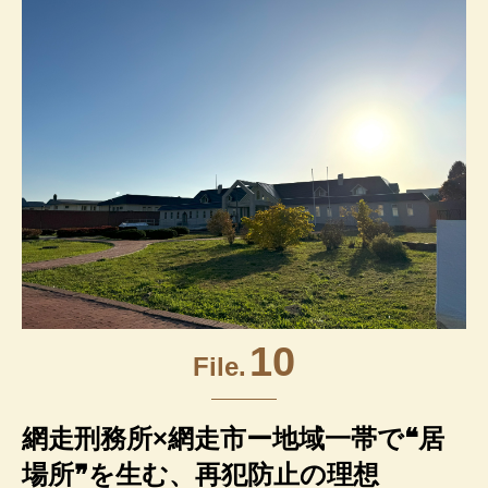
10
File.
網走刑務所×網走市ー地域一帯で❝居
場所❞を生む、再犯防止の理想