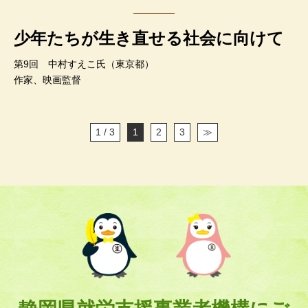
少年たちが生き直せる社会に向けて
第9回 中村すえこ氏（東京都）
作家、映画監督
1 / 3
1
2
3
≫